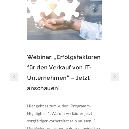
Webinar: „Erfolgsfaktoren
Webin
für den Verkauf von IT-
für d
Unternehmen“ – Jetzt
Unte
anschauen!
am 24. 
Uhr Refe
Hier geht es zum Video! Programm-
Geschäft
Highlights: 1. Warum Verkäufer jetzt
Saarbrüc
sorgfältiger vorbereitet sein müssen. 2.
[...]
Die Bedeutung einer maßgeschneiderten